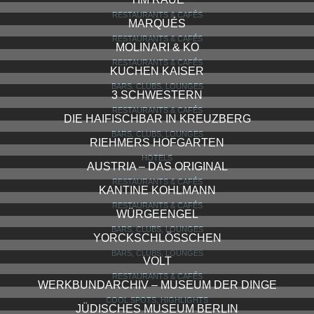
RESTAURANTS & CAFÉS
MARQUÉS
RESTAURANTS & CAFÉS
MOLINARI & KO
RESTAURANTS & CAFÉS
KUCHEN KAISER
BARS, CLUBS, LOUNGES
3 SCHWESTERN
RESTAURANTS & CAFÉS
DIE HAIFISCHBAR IN KREUZBERG
BARS, CLUBS, LOUNGES
RIEHMERS HOFGARTEN
HOTELS
AUSTRIA – DAS ORIGINAL
RESTAURANTS & CAFÉS
KANTINE KOHLMANN
RESTAURANTS & CAFÉS
WÜRGEENGEL
BARS, CLUBS, LOUNGES
YORCKSCHLÖSSCHEN
BARS, CLUBS, LOUNGES
VOLT
RESTAURANTS & CAFÉS
WERKBUNDARCHIV – MUSEUM DER DINGE
COOL SPOTS, HIGHLIGHTS
JÜDISCHES MUSEUM BERLIN