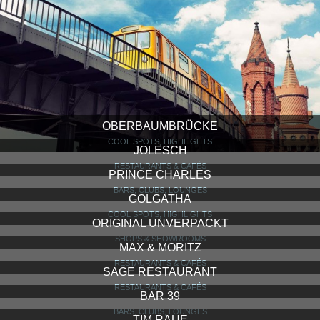
OBERBAUMBRÜCKE
COOL SPOTS, HIGHLIGHTS
JOLESCH
RESTAURANTS & CAFÉS
PRINCE CHARLES
BARS, CLUBS, LOUNGES
GOLGATHA
COOL SPOTS, HIGHLIGHTS
ORIGINAL UNVERPACKT
SHOPS & SHOWROOMS
MAX & MORITZ
RESTAURANTS & CAFÉS
SAGE RESTAURANT
RESTAURANTS & CAFÉS
BAR 39
BARS, CLUBS, LOUNGES
TIM RAUE