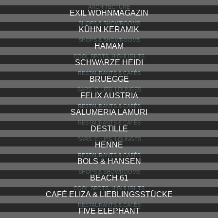
ARCHITECTURE
EXIL WOHNMAGAZIN
SHOPS & SHOWROOMS
KÜHN KERAMIK
SHOPS & SHOWROOMS
HAMAM
COOL SPOTS, HIGHLIGHTS
SCHWARZE HEIDI
RESTAURANTS & CAFÉS
BRUEGGE
BARS, CLUBS, LOUNGES
FELIX AUSTRIA
RESTAURANTS & CAFÉS
SALUMERIA LAMURI
RESTAURANTS & CAFÉS
DESTILLE
BARS, CLUBS, LOUNGES
HENNE
RESTAURANTS & CAFÉS
BOLS & HANSEN
SHOPS & SHOWROOMS
BEACH 61
COOL SPOTS, HIGHLIGHTS
CAFÉ ELIZA & LIEBLINGSSTÜCKE
RESTAURANTS & CAFÉS
FIVE ELEPHANT