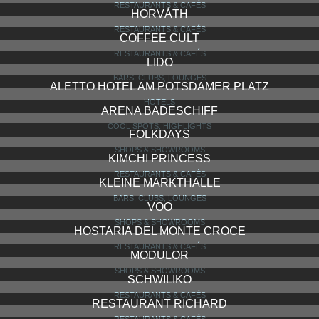
RESTAURANTS & CAFÉS
HORVÁTH
RESTAURANTS & CAFÉS
COFFEE CULT
RESTAURANTS & CAFÉS
LIDO
BARS, CLUBS, LOUNGES
ALETTO HOTEL AM POTSDAMER PLATZ
HOTELS
ARENA BADESCHIFF
COOL SPOTS, HIGHLIGHTS
FOLKDAYS
SHOPS & SHOWROOMS
KIMCHI PRINCESS
RESTAURANTS & CAFÉS
KLEINE MARKTHALLE
BARS, CLUBS, LOUNGES
VOO
SHOPS & SHOWROOMS
HOSTARIA DEL MONTE CROCE
RESTAURANTS & CAFÉS
MODULOR
SHOPS & SHOWROOMS
SCHWILIKO
RESTAURANTS & CAFÉS
RESTAURANT RICHARD
RESTAURANTS & CAFÉS