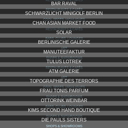
BAR RAVAL
RESTAURANTS & CAFÉS
SCHWARZLICHT MINIGOLF BERLIN
COOL SPOTS, HIGHLIGHTS
CHAN ASIAN MARKET FOOD
RESTAURANTS & CAFÉS
SOLAR
BARS, CLUBS, LOUNGES
BERLINISCHE GALERIE
ART
MANUTEEFAKTUR
SHOPS & SHOWROOMS
TULUS LOTREK
RESTAURANTS & CAFÉS
ATM GALERIE
ART
TOPOGRAPHIE DES TERRORS
COOL SPOTS, HIGHLIGHTS
FRAU TONIS PARFUM
SHOPS & SHOWROOMS
OTTORINK WEINBAR
BARS, CLUBS, LOUNGES
KIMS SECOND HAND BOUTIQUE
SHOPS & SHOWROOMS
DIE PAULS SISTERS
SHOPS & SHOWROOMS