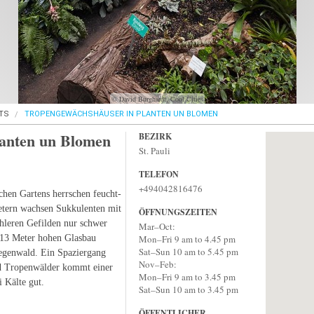
© David Burghardt, Cool Cities
TS
TROPENGEWÄCHSHÄUSER IN PLANTEN UN BLOMEN
lanten un Blomen
BEZIRK
St. Pauli
TELEFON
+494042816476
hen Gartens herrschen feucht-
etern wachsen Sukkulenten mit
ÖFFNUNGSZEITEN
hleren Gefilden nur schwer
Mar–Oct:
 13 Meter hohen Glasbau
Mon–Fri 9 am to 4.45 pm
Sat–Sun 10 am to 5.45 pm
egenwald. Ein Spaziergang
Nov–Feb:
nd Tropenwälder kommt einer
Mon–Fri 9 am to 3.45 pm
i Kälte gut.
Sat–Sun 10 am to 3.45 pm
ÖFFENTLICHER