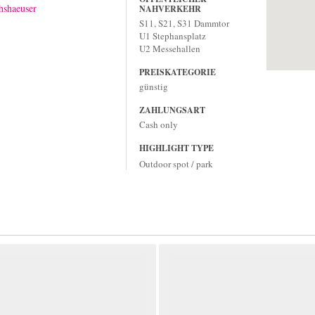
shaeuser
NAHVERKEHR
S11, S21, S31 Dammtor
U1 Stephansplatz
U2 Messehallen
PREISKATEGORIE
günstig
ZAHLUNGSART
Cash only
HIGHLIGHT TYPE
Outdoor spot / park