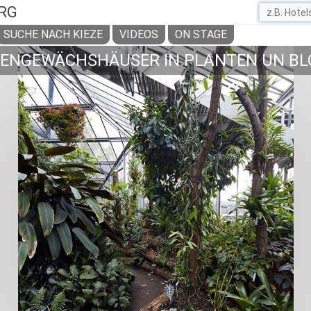
RG
SUCHE NACH KIEZE
VIDEOS
ON STAGE
ENGEWÄCHSHÄUSER IN PLANTEN UN B