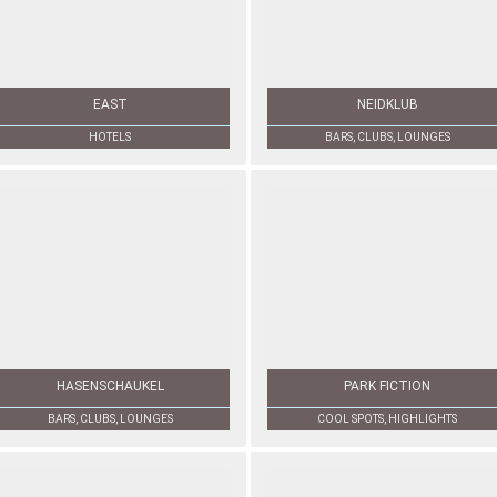
EAST
NEIDKLUB
HOTELS
BARS, CLUBS, LOUNGES
HASENSCHAUKEL
PARK FICTION
BARS, CLUBS, LOUNGES
COOL SPOTS, HIGHLIGHTS