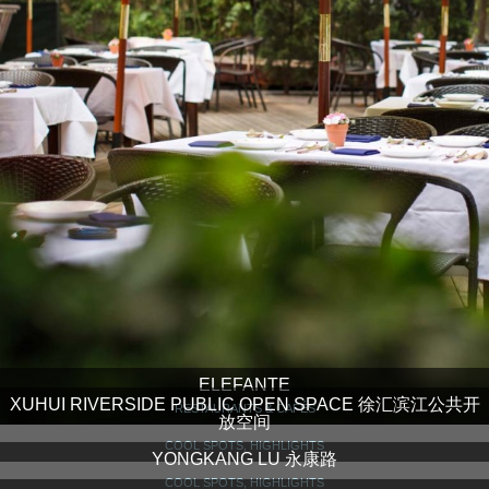
ELEFANTE
XUHUI RIVERSIDE PUBLIC OPEN SPACE 徐汇滨江公共开
RESTAURANTS & CAFÉS
放空间
COOL SPOTS, HIGHLIGHTS