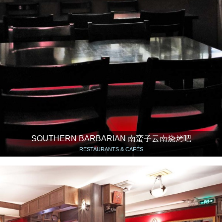
SOUTHERN BARBARIAN 南蛮子云南烧烤吧
RESTAURANTS & CAFÉS