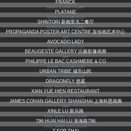
YONGKANG LU 永康路
COOL SPOTS, HIGHLIGHTS