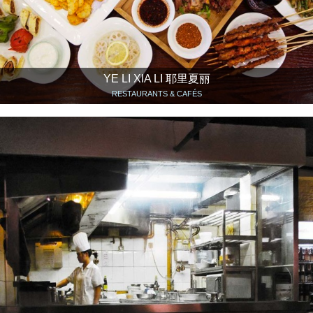
YE LI XIA LI 耶里夏丽
RESTAURANTS & CAFÉS