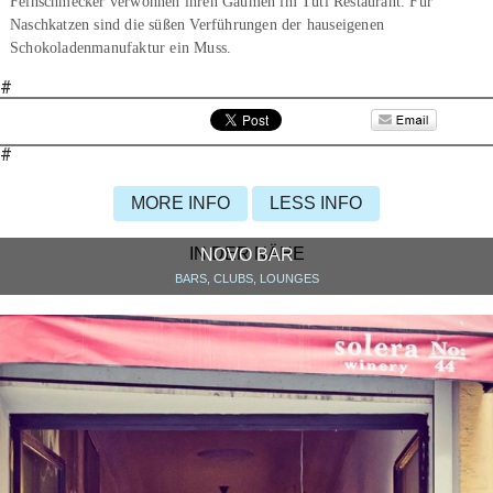
Feinschmecker verwöhnen ihren Gaumen im Tuti Restaurant. Für
Naschkatzen sind die süßen Verführungen der hauseigenen
Schokoladenmanufaktur ein Muss.
#
#
MORE INFO
LESS INFO
IN DER NÄHE
NOVO BAR
BARS, CLUBS, LOUNGES