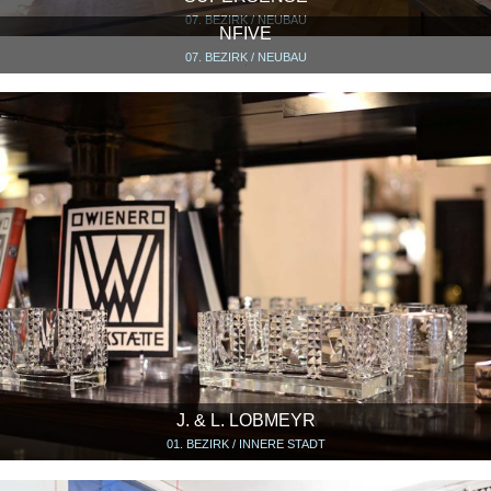
07. BEZIRK / NEUBAU
NFIVE
07. BEZIRK / NEUBAU
J. & L. LOBMEYR
01. BEZIRK / INNERE STADT