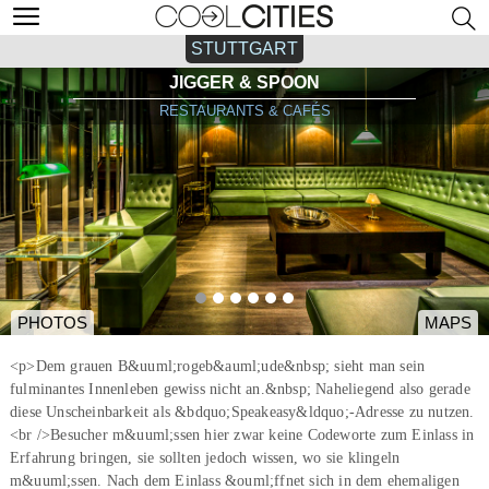
STUTTGART
JIGGER & SPOON
RESTAURANTS & CAFÉS
PHOTOS
MAPS
<p>Dem grauen B&uuml;rogeb&auml;ude&nbsp; sieht man sein
fulminantes Innenleben gewiss nicht an.&nbsp; Naheliegend also gerade
diese Unscheinbarkeit als &bdquo;Speakeasy&ldquo;-Adresse zu nutzen.
<br />Besucher m&uuml;ssen hier zwar keine Codeworte zum Einlass in
Erfahrung bringen, sie sollten jedoch wissen, wo sie klingeln
m&uuml;ssen. Nach dem Einlass &ouml;ffnet sich in dem ehemaligen