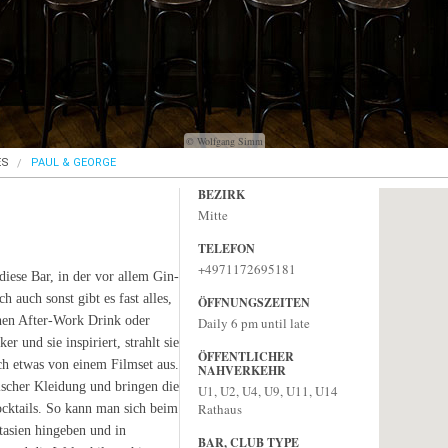
© Wolfgang Simm
ES
PAUL & GEORGE
BEZIRK
Mitte
TELEFON
+4971172695181
diese Bar, in der vor allem Gin-
auch sonst gibt es fast alles,
ÖFFNUNGSZEITEN
chen After-Work Drink oder
Daily 6 pm until late
 und sie inspiriert, strahlt sie
ÖFFENTLICHER
och etwas von einem Filmset aus.
NAHVERKEHR
sischer Kleidung und bringen die
U1, U2, U4, U9, U11, U14
Rathaus
cktails. So kann man sich beim
tasien hingeben und in
BAR, CLUB TYPE