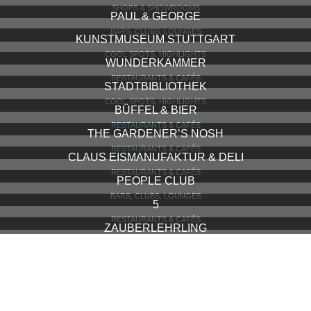
RESTAURANTS & CAFÉS
JIGGER & SPOON
RESTAURANTS & CAFÉS
FOU FOU
BARS, CLUBS, LOUNGES
KAUFHAUS MITTE
SHOPS & SHOWROOMS