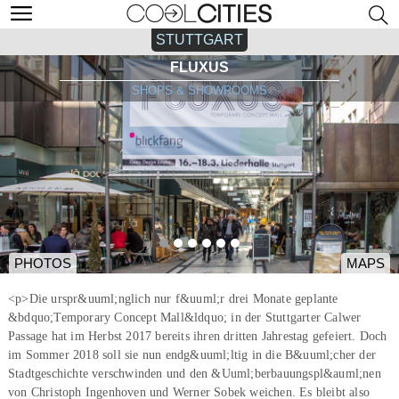
STUTTGART
FLUXUS
SHOPS & SHOWROOMS
PHOTOS
MAPS
<p>Die urspr&uuml;nglich nur f&uuml;r drei Monate geplante
&bdquo;Temporary Concept Mall&ldquo; in der Stuttgarter Calwer
Passage hat im Herbst 2017 bereits ihren dritten Jahrestag gefeiert. Doch
im Sommer 2018 soll sie nun endg&uuml;ltig in die B&uuml;cher der
Stadtgeschichte verschwinden und den &Uuml;berbauungspl&auml;nen
von Christoph Ingenhoven und Werner Sobek weichen. Es bleibt also