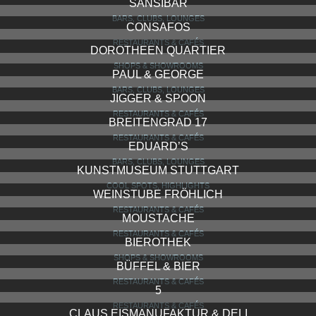
SCHLESINGER
RESTAURANTS & CAFÉS
LE PETIT COQ
BARS, CLUBS, LOUNGES