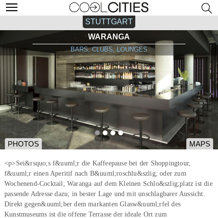
STUTTGART
WARANGA
BARS, CLUBS, LOUNGES
PHOTOS
MAPS
<p>Sei&rsquo;s f&uuml;r die Kaffeepause bei der Shoppingtour,
f&uuml;r einen Aperitif nach B&uuml;roschlu&szlig; oder zum
Wochenend-Cocktail, Waranga auf dem Kleinen Schlo&szlig;platz ist die
passende Adresse dazu; in bester Lage und mit unschlagbarer Aussicht.
Direkt gegen&uuml;ber dem markanten Glasw&uuml;rfel des
Kunstmuseums ist die offene Terrasse der ideale Ort zum