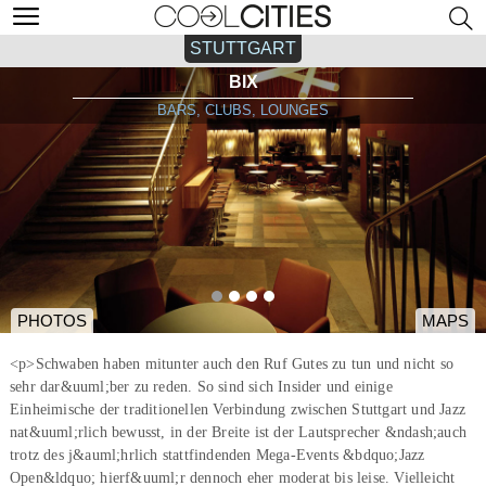
STUTTGART
BIX
BARS, CLUBS, LOUNGES
PHOTOS
MAPS
<p>Schwaben haben mitunter auch den Ruf Gutes zu tun und nicht so
sehr dar&uuml;ber zu reden. So sind sich Insider und einige
Einheimische der traditionellen Verbindung zwischen Stuttgart und Jazz
nat&uuml;rlich bewusst, in der Breite ist der Lautsprecher &ndash;auch
trotz des j&auml;hrlich stattfindenden Mega-Events &bdquo;Jazz
Open&ldquo; hierf&uuml;r dennoch eher moderat bis leise. Vielleicht